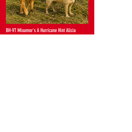
BH-VT Mioamor's A Hurricane Hint Alicia
Vi har besluttet å vente til neste løpetid med
paring av Liza, sannsynligvis nov/desember -26,
dette fordi Kelly ikke er bra og vi tenker at hun
behøver litt ro rundt seg nå. Litt mer lettvint for
oss og valpekjøpere også som da kommer til å
få tidlig vårvalper istedetfor vintervalper
Kennel Mioamor
Adresse: Åmotveien 31, 1389 Heggedal
Mobil:
48 26 56 09
Epost:
jorulud@online.no