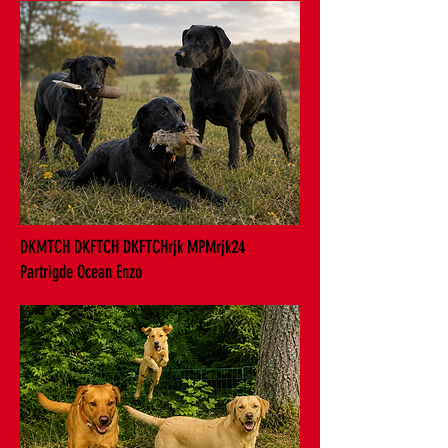
DKMTCH DKFTCH DKFTCHrjk MPMrjk24
Partrigde Ocean Enzo