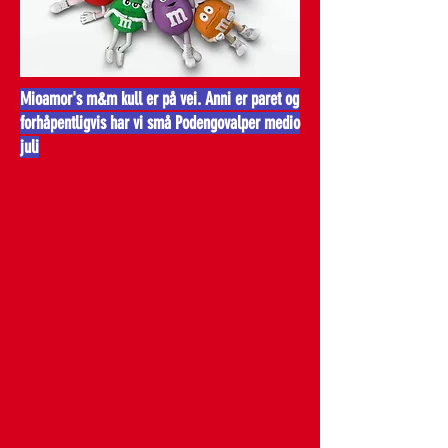
Mioamor's m&m kull er på vei. Anni er paret og
forhåpentligvis har vi små Podengovalper medio
juli